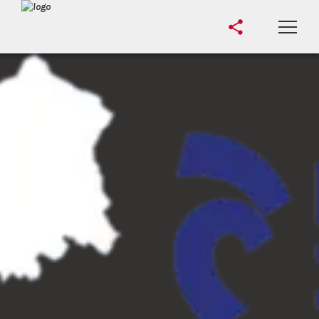
Accueil
Le Club
Cours
Actus
Les Valeurs
Judo pour Tous
Documents Judokas