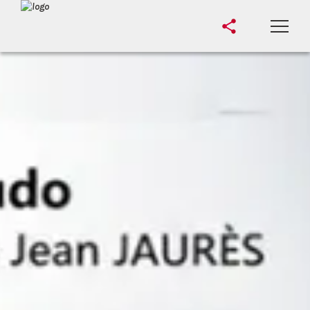
Accueil
Le Club
Cours
Actus
Les Valeurs
Judo pour Tous
Documents Judokas